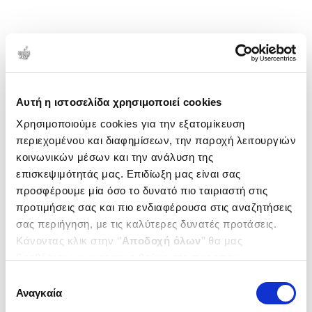
Αυτή η ιστοσελίδα χρησιμοποιεί cookies
Χρησιμοποιούμε cookies για την εξατομίκευση
περιεχομένου και διαφημίσεων, την παροχή λειτουργιών
κοινωνικών μέσων και την ανάλυση της
επισκεψιμότητάς μας. Επιδίωξη μας είναι σας
προσφέρουμε μία όσο το δυνατό πιο ταιριαστή στις
προτιμήσεις σας και πιο ενδιαφέρουσα στις αναζητήσεις
σας περιήγηση, με τις καλύτερες δυνατές προτάσεις.
Κάνοντας κλικ στην ‘’
Αποδοχή όλων
’’ θα μας
βοηθήσετε να ανταποκριθούμε στα παραπάνω.
Μπορείτε επίσης να επεξεργαστείτε ποια cookies σας
Επιλογή
ενδιαφέρουν και να επιλέξετε από τα παρακάτω με την
Αναγκαία
συγκατάθεσης
‘’
Αποδοχή επιλογών
΄΄και να ενημερωθείτε σχετικά με