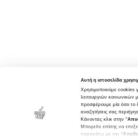
Αυτή η ιστοσελίδα χρησι
Χρησιμοποιούμε cookies γ
λειτουργιών κοινωνικών μ
προσφέρουμε μία όσο το δ
αναζητήσεις σας περιήγησ
Κάνοντας κλικ στην ‘’
Απο
Μπορείτε επίσης να επεξε
παρακάτω με την ‘’
Αποδο