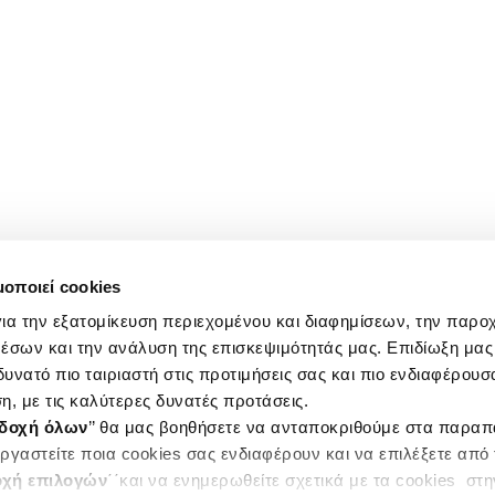
μοποιεί cookies
ια την εξατομίκευση περιεχομένου και διαφημίσεων, την παρο
έσων και την ανάλυση της επισκεψιμότητάς μας. Επιδίωξη μας 
υνατό πιο ταιριαστή στις προτιμήσεις σας και πιο ενδιαφέρουσα
η, με τις καλύτερες δυνατές προτάσεις.
δοχή όλων
’’ θα μας βοηθήσετε να ανταποκριθούμε στα παρα
ργαστείτε ποια cookies σας ενδιαφέρουν και να επιλέξετε από
χή επιλογών
΄΄και να ενημερωθείτε σχετικά με τα cookies στ