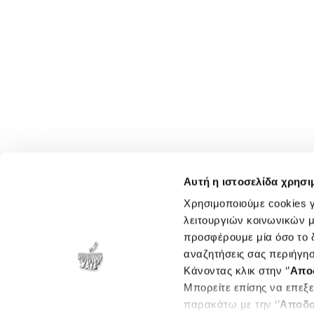
Αυτή η ιστοσελίδα χρησι
Χρησιμοποιούμε cookies γ
λειτουργιών κοινωνικών μ
προσφέρουμε μία όσο το δ
αναζητήσεις σας περιήγησ
Κάνοντας κλικ στην ‘’
Απο
Μπορείτε επίσης να επεξε
παρακάτω με την ‘’
Αποδο