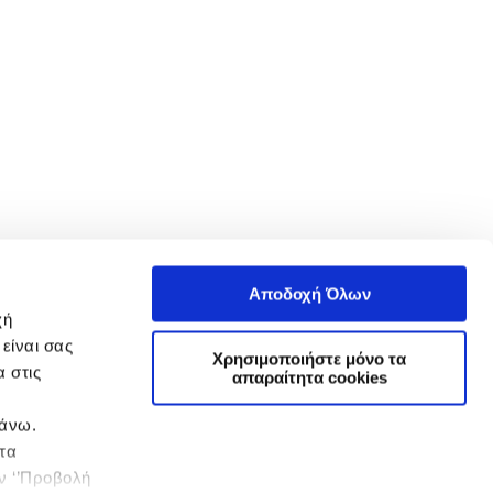
Αποδοχή Όλων
χή
είναι σας
Χρησιμοποιήστε μόνο τα
 στις
απαραίτητα cookies
πάνω.
 τα
ην ‘’Προβολή