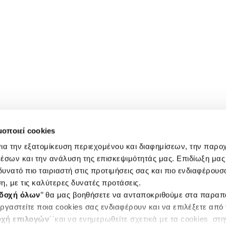
μοποιεί cookies
ια την εξατομίκευση περιεχομένου και διαφημίσεων, την παρο
έσων και την ανάλυση της επισκεψιμότητάς μας. Επιδίωξη μας 
υνατό πιο ταιριαστή στις προτιμήσεις σας και πιο ενδιαφέρουσα
η, με τις καλύτερες δυνατές προτάσεις.
δοχή όλων
’’ θα μας βοηθήσετε να ανταποκριθούμε στα παρα
ργαστείτε ποια cookies σας ενδιαφέρουν και να επιλέξετε από
χή επιλογών
΄΄και να ενημερωθείτε σχετικά με τα cookies στ