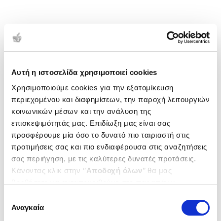
Αυτή η ιστοσελίδα χρησιμοποιεί cookies
Χρησιμοποιούμε cookies για την εξατομίκευση
περιεχομένου και διαφημίσεων, την παροχή λειτουργιών
κοινωνικών μέσων και την ανάλυση της
επισκεψιμότητάς μας. Επιδίωξη μας είναι σας
προσφέρουμε μία όσο το δυνατό πιο ταιριαστή στις
προτιμήσεις σας και πιο ενδιαφέρουσα στις αναζητήσεις
σας περιήγηση, με τις καλύτερες δυνατές προτάσεις.
Κάνοντας κλικ στην ‘’
Αποδοχή όλων
’’ θα μας
βοηθήσετε να ανταποκριθούμε στα παραπάνω.
Μπορείτε επίσης να επεξεργαστείτε ποια cookies σας
Επιλογή
ενδιαφέρουν και να επιλέξετε από τα παρακάτω με την
Αναγκαία
συγκατάθεσης
‘’
Αποδοχή επιλογών
΄΄και να ενημερωθείτε σχετικά με