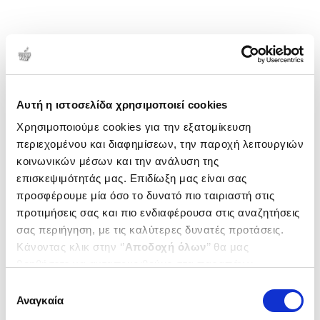
Αυτή η ιστοσελίδα χρησιμοποιεί cookies
Χρησιμοποιούμε cookies για την εξατομίκευση
περιεχομένου και διαφημίσεων, την παροχή λειτουργιών
κοινωνικών μέσων και την ανάλυση της
επισκεψιμότητάς μας. Επιδίωξη μας είναι σας
προσφέρουμε μία όσο το δυνατό πιο ταιριαστή στις
προτιμήσεις σας και πιο ενδιαφέρουσα στις αναζητήσεις
σας περιήγηση, με τις καλύτερες δυνατές προτάσεις.
Κάνοντας κλικ στην ‘’
Αποδοχή όλων
’’ θα μας
βοηθήσετε να ανταποκριθούμε στα παραπάνω.
Μπορείτε επίσης να επεξεργαστείτε ποια cookies σας
Επιλογή
ενδιαφέρουν και να επιλέξετε από τα παρακάτω με την
Αναγκαία
συγκατάθεσης
‘’
Αποδοχή επιλογών
΄΄και να ενημερωθείτε σχετικά με