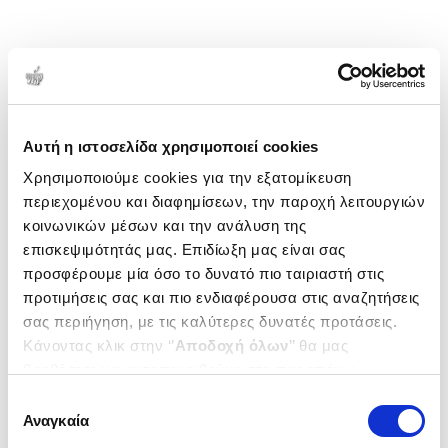
Αυτή η ιστοσελίδα χρησιμοποιεί cookies
Χρησιμοποιούμε cookies για την εξατομίκευση
περιεχομένου και διαφημίσεων, την παροχή λειτουργιών
κοινωνικών μέσων και την ανάλυση της
επισκεψιμότητάς μας. Επιδίωξη μας είναι σας
προσφέρουμε μία όσο το δυνατό πιο ταιριαστή στις
προτιμήσεις σας και πιο ενδιαφέρουσα στις αναζητήσεις
σας περιήγηση, με τις καλύτερες δυνατές προτάσεις.
Κάνοντας κλικ στην ‘’
Αποδοχή όλων
’’ θα μας
βοηθήσετε να ανταποκριθούμε στα παραπάνω.
Μπορείτε επίσης να επεξεργαστείτε ποια cookies σας
Επιλογή
ενδιαφέρουν και να επιλέξετε από τα παρακάτω με την
Αναγκαία
συγκατάθεσης
‘’
Αποδοχή επιλογών
΄΄και να ενημερωθείτε σχετικά με