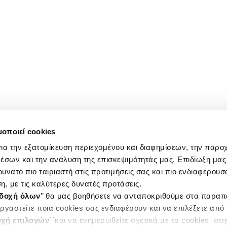
μοποιεί cookies
ια την εξατομίκευση περιεχομένου και διαφημίσεων, την παρο
έσων και την ανάλυση της επισκεψιμότητάς μας. Επιδίωξη μας 
υνατό πιο ταιριαστή στις προτιμήσεις σας και πιο ενδιαφέρουσα
η, με τις καλύτερες δυνατές προτάσεις.
δοχή όλων
’’ θα μας βοηθήσετε να ανταποκριθούμε στα παρα
ργαστείτε ποια cookies σας ενδιαφέρουν και να επιλέξετε από
χή επιλογών
΄΄και να ενημερωθείτε σχετικά με τα cookies στ