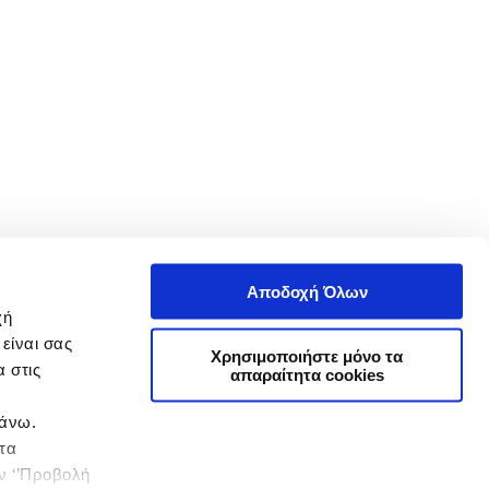
Αποδοχή Όλων
χή
είναι σας
Χρησιμοποιήστε μόνο τα
 στις
απαραίτητα cookies
πάνω.
 τα
ην ‘’Προβολή