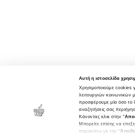
Αυτή η ιστοσελίδα χρησι
Χρησιμοποιούμε cookies γ
λειτουργιών κοινωνικών μ
προσφέρουμε μία όσο το δ
αναζητήσεις σας περιήγησ
Κάνοντας κλικ στην ‘’
Απο
Μπορείτε επίσης να επεξε
παρακάτω με την ‘’
Αποδο