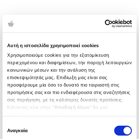
Αυτή η ιστοσελίδα χρησιμοποιεί cookies
Χρησιμοποιούμε cookies για την εξατομίκευση
περιεχομένου και διαφημίσεων, την παροχή λειτουργιών
κοινωνικών μέσων και την ανάλυση της
επισκεψιμότητάς μας. Επιδίωξη μας είναι σας
προσφέρουμε μία όσο το δυνατό πιο ταιριαστή στις
προτιμήσεις σας και πιο ενδιαφέρουσα στις αναζητήσεις
σας περιήγηση, με τις καλύτερες δυνατές προτάσεις.
Κάνοντας κλικ στην ‘’
Αποδοχή όλων
’’ θα μας
βοηθήσετε να ανταποκριθούμε στα παραπάνω.
Μπορείτε επίσης να επεξεργαστείτε ποια cookies σας
Επιλογή
ενδιαφέρουν και να επιλέξετε από τα παρακάτω με την
Αναγκαία
συγκατάθεσης
‘’
Αποδοχή επιλογών
΄΄και να ενημερωθείτε σχετικά με