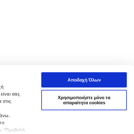
Αποδοχή Όλων
χή
είναι σας
Χρησιμοποιήστε μόνο τα
 στις
απαραίτητα cookies
πάνω.
 τα
ην ‘’Προβολή