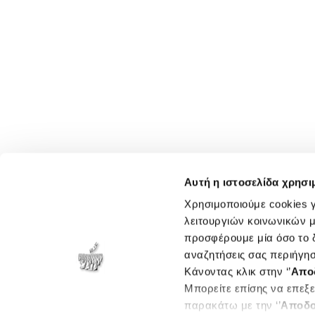
Αυτή η ιστοσελίδα χρησι
Χρησιμοποιούμε cookies γ
λειτουργιών κοινωνικών μ
προσφέρουμε μία όσο το δ
αναζητήσεις σας περιήγησ
Κάνοντας κλικ στην ‘’
Απο
Μπορείτε επίσης να επεξε
παρακάτω με την ‘’
Αποδο