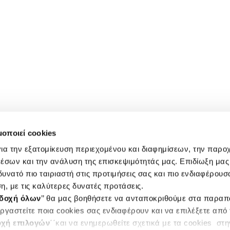
μοποιεί cookies
ια την εξατομίκευση περιεχομένου και διαφημίσεων, την παρο
έσων και την ανάλυση της επισκεψιμότητάς μας. Επιδίωξη μας 
υνατό πιο ταιριαστή στις προτιμήσεις σας και πιο ενδιαφέρουσα
η, με τις καλύτερες δυνατές προτάσεις.
δοχή όλων
’’ θα μας βοηθήσετε να ανταποκριθούμε στα παρα
ργαστείτε ποια cookies σας ενδιαφέρουν και να επιλέξετε από
χή επιλογών
΄΄και να ενημερωθείτε σχετικά με τα cookies στ