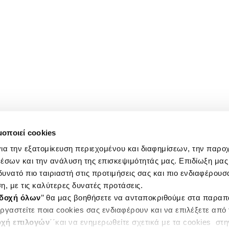
μοποιεί cookies
ια την εξατομίκευση περιεχομένου και διαφημίσεων, την παρο
έσων και την ανάλυση της επισκεψιμότητάς μας. Επιδίωξη μας 
υνατό πιο ταιριαστή στις προτιμήσεις σας και πιο ενδιαφέρουσα
η, με τις καλύτερες δυνατές προτάσεις.
δοχή όλων
’’ θα μας βοηθήσετε να ανταποκριθούμε στα παρα
ργαστείτε ποια cookies σας ενδιαφέρουν και να επιλέξετε από
χή επιλογών
΄΄και να ενημερωθείτε σχετικά με τα cookies στ