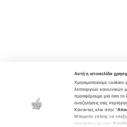
Αυτή η ιστοσελίδα χρησι
Χρησιμοποιούμε cookies γ
λειτουργιών κοινωνικών μ
προσφέρουμε μία όσο το δ
αναζητήσεις σας περιήγησ
Κάνοντας κλικ στην ‘’
Απο
Μπορείτε επίσης να επεξε
παρακάτω με την ‘’
Αποδο