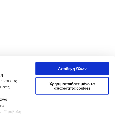
Αποδοχή Όλων
χή
είναι σας
Χρησιμοποιήστε μόνο τα
 στις
απαραίτητα cookies
πάνω.
 τα
ην ‘’Προβολή