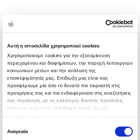
Αυτή η ιστοσελίδα χρησιμοποιεί cookies
Χρησιμοποιούμε cookies για την εξατομίκευση
περιεχομένου και διαφημίσεων, την παροχή λειτουργιών
κοινωνικών μέσων και την ανάλυση της
επισκεψιμότητάς μας. Επιδίωξη μας είναι σας
προσφέρουμε μία όσο το δυνατό πιο ταιριαστή στις
προτιμήσεις σας και πιο ενδιαφέρουσα στις αναζητήσεις
σας περιήγηση, με τις καλύτερες δυνατές προτάσεις.
Κάνοντας κλικ στην ‘’
Αποδοχή όλων
’’ θα μας
βοηθήσετε να ανταποκριθούμε στα παραπάνω.
Μπορείτε επίσης να επεξεργαστείτε ποια cookies σας
Επιλογή
ενδιαφέρουν και να επιλέξετε από τα παρακάτω με την
Αναγκαία
συγκατάθεσης
‘’
Αποδοχή επιλογών
΄΄και να ενημερωθείτε σχετικά με