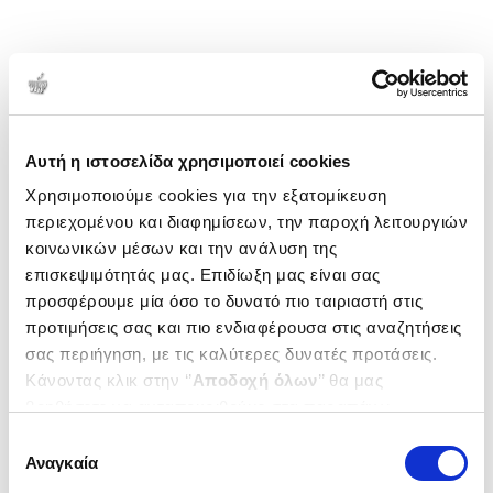
Αυτή η ιστοσελίδα χρησιμοποιεί cookies
Χρησιμοποιούμε cookies για την εξατομίκευση
περιεχομένου και διαφημίσεων, την παροχή λειτουργιών
κοινωνικών μέσων και την ανάλυση της
επισκεψιμότητάς μας. Επιδίωξη μας είναι σας
προσφέρουμε μία όσο το δυνατό πιο ταιριαστή στις
προτιμήσεις σας και πιο ενδιαφέρουσα στις αναζητήσεις
σας περιήγηση, με τις καλύτερες δυνατές προτάσεις.
Κάνοντας κλικ στην ‘’
Αποδοχή όλων
’’ θα μας
βοηθήσετε να ανταποκριθούμε στα παραπάνω.
Μπορείτε επίσης να επεξεργαστείτε ποια cookies σας
Επιλογή
ενδιαφέρουν και να επιλέξετε από τα παρακάτω με την
Αναγκαία
συγκατάθεσης
‘’
Αποδοχή επιλογών
΄΄και να ενημερωθείτε σχετικά με