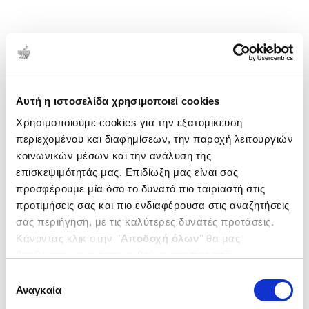
Αυτή η ιστοσελίδα χρησιμοποιεί cookies
Χρησιμοποιούμε cookies για την εξατομίκευση
περιεχομένου και διαφημίσεων, την παροχή λειτουργιών
κοινωνικών μέσων και την ανάλυση της
επισκεψιμότητάς μας. Επιδίωξη μας είναι σας
προσφέρουμε μία όσο το δυνατό πιο ταιριαστή στις
προτιμήσεις σας και πιο ενδιαφέρουσα στις αναζητήσεις
σας περιήγηση, με τις καλύτερες δυνατές προτάσεις.
Κάνοντας κλικ στην ‘’
Αποδοχή όλων
’’ θα μας
βοηθήσετε να ανταποκριθούμε στα παραπάνω.
Μπορείτε επίσης να επεξεργαστείτε ποια cookies σας
Επιλογή
ενδιαφέρουν και να επιλέξετε από τα παρακάτω με την
Αναγκαία
συγκατάθεσης
‘’
Αποδοχή επιλογών
΄΄και να ενημερωθείτε σχετικά με