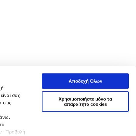
Αποδοχή Όλων
χή
είναι σας
Χρησιμοποιήστε μόνο τα
 στις
απαραίτητα cookies
πάνω.
 τα
ην ‘’Προβολή