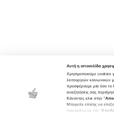
Αυτή η ιστοσελίδα χρησι
Χρησιμοποιούμε cookies γ
λειτουργιών κοινωνικών μ
προσφέρουμε μία όσο το δ
αναζητήσεις σας περιήγησ
Κάνοντας κλικ στην ‘’
Απο
Μπορείτε επίσης να επεξε
παρακάτω με την ‘’
Αποδο