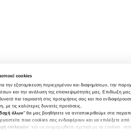
μοποιεί cookies
ια την εξατομίκευση περιεχομένου και διαφημίσεων, την παρο
έσων και την ανάλυση της επισκεψιμότητάς μας. Επιδίωξη μας 
υνατό πιο ταιριαστή στις προτιμήσεις σας και πιο ενδιαφέρουσα
η, με τις καλύτερες δυνατές προτάσεις.
δοχή όλων
’’ θα μας βοηθήσετε να ανταποκριθούμε στα παρα
ργαστείτε ποια cookies σας ενδιαφέρουν και να επιλέξετε από
χή επιλογών
΄΄και να ενημερωθείτε σχετικά με τα cookies στ