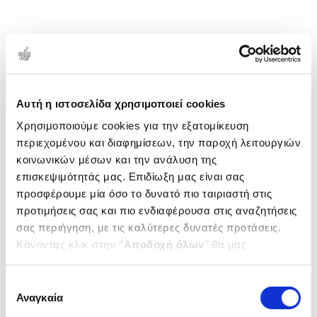
Αυτή η ιστοσελίδα χρησιμοποιεί cookies
Χρησιμοποιούμε cookies για την εξατομίκευση
περιεχομένου και διαφημίσεων, την παροχή λειτουργιών
κοινωνικών μέσων και την ανάλυση της
επισκεψιμότητάς μας. Επιδίωξη μας είναι σας
προσφέρουμε μία όσο το δυνατό πιο ταιριαστή στις
προτιμήσεις σας και πιο ενδιαφέρουσα στις αναζητήσεις
σας περιήγηση, με τις καλύτερες δυνατές προτάσεις.
Κάνοντας κλικ στην ‘’
Αποδοχή όλων
’’ θα μας
βοηθήσετε να ανταποκριθούμε στα παραπάνω.
Μπορείτε επίσης να επεξεργαστείτε ποια cookies σας
Επιλογή
ενδιαφέρουν και να επιλέξετε από τα παρακάτω με την
Αναγκαία
συγκατάθεσης
‘’
Αποδοχή επιλογών
΄΄και να ενημερωθείτε σχετικά με