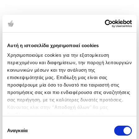
Αυτή η ιστοσελίδα χρησιμοποιεί cookies
Χρησιμοποιούμε cookies για την εξατομίκευση
περιεχομένου και διαφημίσεων, την παροχή λειτουργιών
κοινωνικών μέσων και την ανάλυση της
επισκεψιμότητάς μας. Επιδίωξη μας είναι σας
προσφέρουμε μία όσο το δυνατό πιο ταιριαστή στις
προτιμήσεις σας και πιο ενδιαφέρουσα στις αναζητήσεις
σας περιήγηση, με τις καλύτερες δυνατές προτάσεις.
Κάνοντας κλικ στην ‘’
Αποδοχή όλων
’’ θα μας
βοηθήσετε να ανταποκριθούμε στα παραπάνω.
Μπορείτε επίσης να επεξεργαστείτε ποια cookies σας
Επιλογή
ενδιαφέρουν και να επιλέξετε από τα παρακάτω με την
Αναγκαία
συγκατάθεσης
‘’
Αποδοχή επιλογών
΄΄και να ενημερωθείτε σχετικά με