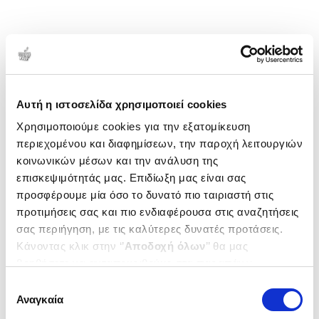
Αυτή η ιστοσελίδα χρησιμοποιεί cookies
Χρησιμοποιούμε cookies για την εξατομίκευση
περιεχομένου και διαφημίσεων, την παροχή λειτουργιών
κοινωνικών μέσων και την ανάλυση της
επισκεψιμότητάς μας. Επιδίωξη μας είναι σας
προσφέρουμε μία όσο το δυνατό πιο ταιριαστή στις
προτιμήσεις σας και πιο ενδιαφέρουσα στις αναζητήσεις
σας περιήγηση, με τις καλύτερες δυνατές προτάσεις.
Κάνοντας κλικ στην ‘’
Αποδοχή όλων
’’ θα μας
βοηθήσετε να ανταποκριθούμε στα παραπάνω.
Μπορείτε επίσης να επεξεργαστείτε ποια cookies σας
Επιλογή
ενδιαφέρουν και να επιλέξετε από τα παρακάτω με την
Αναγκαία
συγκατάθεσης
‘’
Αποδοχή επιλογών
΄΄και να ενημερωθείτε σχετικά με