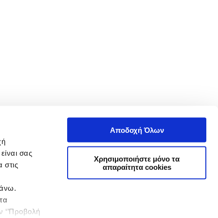
Αποδοχή Όλων
χή
είναι σας
Χρησιμοποιήστε μόνο τα
 στις
απαραίτητα cookies
πάνω.
 τα
ην ‘’Προβολή