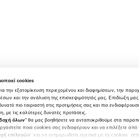
μοποιεί cookies
ια την εξατομίκευση περιεχομένου και διαφημίσεων, την παρο
έσων και την ανάλυση της επισκεψιμότητάς μας. Επιδίωξη μας 
υνατό πιο ταιριαστή στις προτιμήσεις σας και πιο ενδιαφέρουσα
η, με τις καλύτερες δυνατές προτάσεις.
δοχή όλων
’’ θα μας βοηθήσετε να ανταποκριθούμε στα παρα
ργαστείτε ποια cookies σας ενδιαφέρουν και να επιλέξετε από
χή επιλογών
΄΄και να ενημερωθείτε σχετικά με τα cookies στ