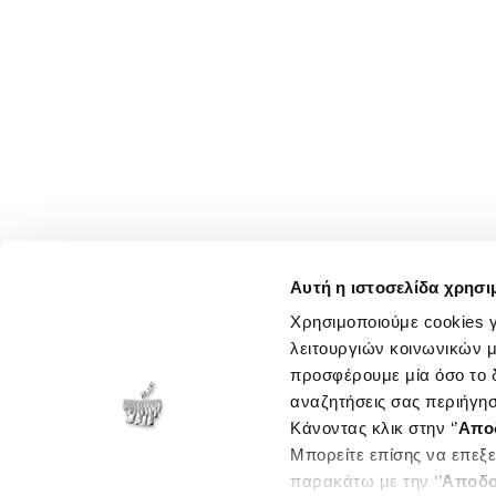
Αυτή η ιστοσελίδα χρησι
Χρησιμοποιούμε cookies γ
λειτουργιών κοινωνικών μ
προσφέρουμε μία όσο το δ
αναζητήσεις σας περιήγησ
Κάνοντας κλικ στην ‘’
Απο
Μπορείτε επίσης να επεξε
παρακάτω με την ‘’
Αποδο