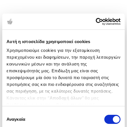
Αυτή η ιστοσελίδα χρησιμοποιεί cookies
Χρησιμοποιούμε cookies για την εξατομίκευση
περιεχομένου και διαφημίσεων, την παροχή λειτουργιών
κοινωνικών μέσων και την ανάλυση της
επισκεψιμότητάς μας. Επιδίωξη μας είναι σας
προσφέρουμε μία όσο το δυνατό πιο ταιριαστή στις
προτιμήσεις σας και πιο ενδιαφέρουσα στις αναζητήσεις
σας περιήγηση, με τις καλύτερες δυνατές προτάσεις.
Κάνοντας κλικ στην ‘’
Αποδοχή όλων
’’ θα μας
βοηθήσετε να ανταποκριθούμε στα παραπάνω.
Μπορείτε επίσης να επεξεργαστείτε ποια cookies σας
Επιλογή
ενδιαφέρουν και να επιλέξετε από τα παρακάτω με την
Αναγκαία
συγκατάθεσης
‘’
Αποδοχή επιλογών
΄΄και να ενημερωθείτε σχετικά με