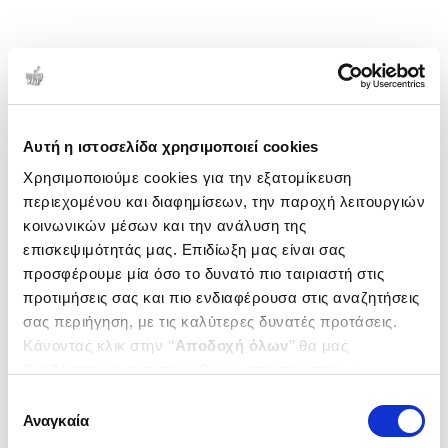
Αυτή η ιστοσελίδα χρησιμοποιεί cookies
Χρησιμοποιούμε cookies για την εξατομίκευση
περιεχομένου και διαφημίσεων, την παροχή λειτουργιών
κοινωνικών μέσων και την ανάλυση της
επισκεψιμότητάς μας. Επιδίωξη μας είναι σας
προσφέρουμε μία όσο το δυνατό πιο ταιριαστή στις
προτιμήσεις σας και πιο ενδιαφέρουσα στις αναζητήσεις
σας περιήγηση, με τις καλύτερες δυνατές προτάσεις.
Κάνοντας κλικ στην ‘’
Αποδοχή όλων
’’ θα μας
βοηθήσετε να ανταποκριθούμε στα παραπάνω.
Μπορείτε επίσης να επεξεργαστείτε ποια cookies σας
Επιλογή
ενδιαφέρουν και να επιλέξετε από τα παρακάτω με την
Αναγκαία
συγκατάθεσης
‘’
Αποδοχή επιλογών
΄΄και να ενημερωθείτε σχετικά με