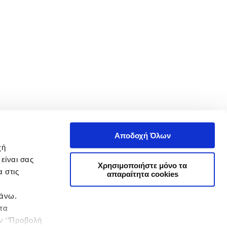
Αποδοχή Όλων
χή
είναι σας
Χρησιμοποιήστε μόνο τα
 στις
απαραίτητα cookies
πάνω.
 τα
ην ‘’Προβολή