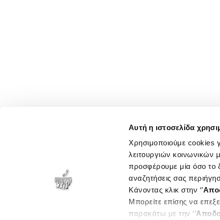
Αυτή η ιστοσελίδα χρησι
Χρησιμοποιούμε cookies γ
λειτουργιών κοινωνικών μ
προσφέρουμε μία όσο το δ
αναζητήσεις σας περιήγησ
Κάνοντας κλικ στην ‘’
Απο
Μπορείτε επίσης να επεξε
παρακάτω με την ‘’
Αποδο