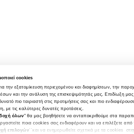
μοποιεί cookies
ια την εξατομίκευση περιεχομένου και διαφημίσεων, την παρο
έσων και την ανάλυση της επισκεψιμότητάς μας. Επιδίωξη μας 
υνατό πιο ταιριαστή στις προτιμήσεις σας και πιο ενδιαφέρουσα
η, με τις καλύτερες δυνατές προτάσεις.
δοχή όλων
’’ θα μας βοηθήσετε να ανταποκριθούμε στα παρα
ργαστείτε ποια cookies σας ενδιαφέρουν και να επιλέξετε από
χή επιλογών
΄΄και να ενημερωθείτε σχετικά με τα cookies στ