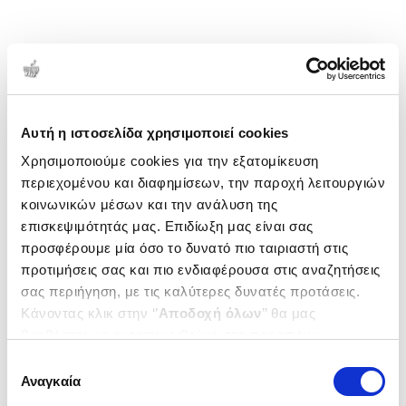
Αυτή η ιστοσελίδα χρησιμοποιεί cookies
Χρησιμοποιούμε cookies για την εξατομίκευση
περιεχομένου και διαφημίσεων, την παροχή λειτουργιών
κοινωνικών μέσων και την ανάλυση της
επισκεψιμότητάς μας. Επιδίωξη μας είναι σας
προσφέρουμε μία όσο το δυνατό πιο ταιριαστή στις
προτιμήσεις σας και πιο ενδιαφέρουσα στις αναζητήσεις
σας περιήγηση, με τις καλύτερες δυνατές προτάσεις.
Κάνοντας κλικ στην ‘’
Αποδοχή όλων
’’ θα μας
βοηθήσετε να ανταποκριθούμε στα παραπάνω.
Μπορείτε επίσης να επεξεργαστείτε ποια cookies σας
Επιλογή
ενδιαφέρουν και να επιλέξετε από τα παρακάτω με την
Αναγκαία
συγκατάθεσης
‘’
Αποδοχή επιλογών
΄΄και να ενημερωθείτε σχετικά με