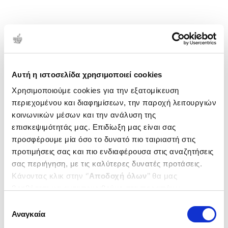
Αυτή η ιστοσελίδα χρησιμοποιεί cookies
Χρησιμοποιούμε cookies για την εξατομίκευση
περιεχομένου και διαφημίσεων, την παροχή λειτουργιών
κοινωνικών μέσων και την ανάλυση της
επισκεψιμότητάς μας. Επιδίωξη μας είναι σας
προσφέρουμε μία όσο το δυνατό πιο ταιριαστή στις
προτιμήσεις σας και πιο ενδιαφέρουσα στις αναζητήσεις
σας περιήγηση, με τις καλύτερες δυνατές προτάσεις.
Κάνοντας κλικ στην ‘’
Αποδοχή όλων
’’ θα μας
βοηθήσετε να ανταποκριθούμε στα παραπάνω.
Μπορείτε επίσης να επεξεργαστείτε ποια cookies σας
Επιλογή
ενδιαφέρουν και να επιλέξετε από τα παρακάτω με την
Αναγκαία
συγκατάθεσης
‘’
Αποδοχή επιλογών
΄΄και να ενημερωθείτε σχετικά με