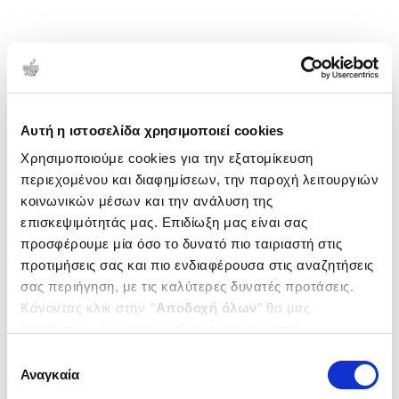
Αυτή η ιστοσελίδα χρησιμοποιεί cookies
Χρησιμοποιούμε cookies για την εξατομίκευση
περιεχομένου και διαφημίσεων, την παροχή λειτουργιών
κοινωνικών μέσων και την ανάλυση της
επισκεψιμότητάς μας. Επιδίωξη μας είναι σας
προσφέρουμε μία όσο το δυνατό πιο ταιριαστή στις
προτιμήσεις σας και πιο ενδιαφέρουσα στις αναζητήσεις
σας περιήγηση, με τις καλύτερες δυνατές προτάσεις.
Κάνοντας κλικ στην ‘’
Αποδοχή όλων
’’ θα μας
βοηθήσετε να ανταποκριθούμε στα παραπάνω.
Μπορείτε επίσης να επεξεργαστείτε ποια cookies σας
Επιλογή
ενδιαφέρουν και να επιλέξετε από τα παρακάτω με την
Αναγκαία
συγκατάθεσης
‘’
Αποδοχή επιλογών
΄΄και να ενημερωθείτε σχετικά με