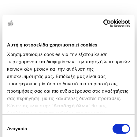
Αυτή η ιστοσελίδα χρησιμοποιεί cookies
Χρησιμοποιούμε cookies για την εξατομίκευση
περιεχομένου και διαφημίσεων, την παροχή λειτουργιών
κοινωνικών μέσων και την ανάλυση της
επισκεψιμότητάς μας. Επιδίωξη μας είναι σας
προσφέρουμε μία όσο το δυνατό πιο ταιριαστή στις
προτιμήσεις σας και πιο ενδιαφέρουσα στις αναζητήσεις
σας περιήγηση, με τις καλύτερες δυνατές προτάσεις.
Κάνοντας κλικ στην ‘’
Αποδοχή όλων
’’ θα μας
βοηθήσετε να ανταποκριθούμε στα παραπάνω.
Μπορείτε επίσης να επεξεργαστείτε ποια cookies σας
Επιλογή
ενδιαφέρουν και να επιλέξετε από τα παρακάτω με την
Αναγκαία
συγκατάθεσης
‘’
Αποδοχή επιλογών
΄΄και να ενημερωθείτε σχετικά με