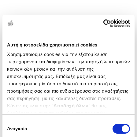
Αυτή η ιστοσελίδα χρησιμοποιεί cookies
Χρησιμοποιούμε cookies για την εξατομίκευση
περιεχομένου και διαφημίσεων, την παροχή λειτουργιών
κοινωνικών μέσων και την ανάλυση της
επισκεψιμότητάς μας. Επιδίωξη μας είναι σας
προσφέρουμε μία όσο το δυνατό πιο ταιριαστή στις
προτιμήσεις σας και πιο ενδιαφέρουσα στις αναζητήσεις
σας περιήγηση, με τις καλύτερες δυνατές προτάσεις.
Κάνοντας κλικ στην ‘’
Αποδοχή όλων
’’ θα μας
βοηθήσετε να ανταποκριθούμε στα παραπάνω.
Μπορείτε επίσης να επεξεργαστείτε ποια cookies σας
Επιλογή
ενδιαφέρουν και να επιλέξετε από τα παρακάτω με την
Αναγκαία
συγκατάθεσης
‘’
Αποδοχή επιλογών
΄΄και να ενημερωθείτε σχετικά με