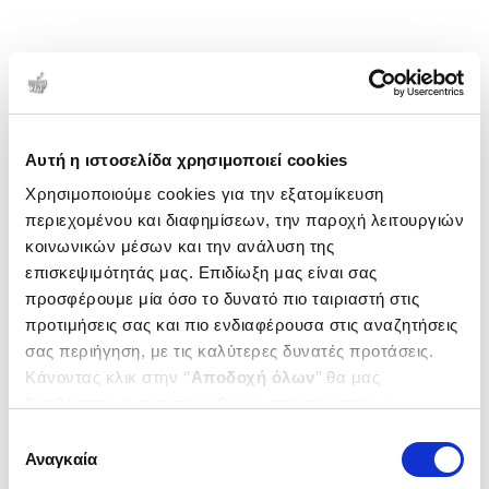
Αυτή η ιστοσελίδα χρησιμοποιεί cookies
Χρησιμοποιούμε cookies για την εξατομίκευση
περιεχομένου και διαφημίσεων, την παροχή λειτουργιών
κοινωνικών μέσων και την ανάλυση της
επισκεψιμότητάς μας. Επιδίωξη μας είναι σας
προσφέρουμε μία όσο το δυνατό πιο ταιριαστή στις
προτιμήσεις σας και πιο ενδιαφέρουσα στις αναζητήσεις
σας περιήγηση, με τις καλύτερες δυνατές προτάσεις.
Κάνοντας κλικ στην ‘’
Αποδοχή όλων
’’ θα μας
βοηθήσετε να ανταποκριθούμε στα παραπάνω.
Μπορείτε επίσης να επεξεργαστείτε ποια cookies σας
Επιλογή
ενδιαφέρουν και να επιλέξετε από τα παρακάτω με την
Αναγκαία
συγκατάθεσης
‘’
Αποδοχή επιλογών
΄΄και να ενημερωθείτε σχετικά με