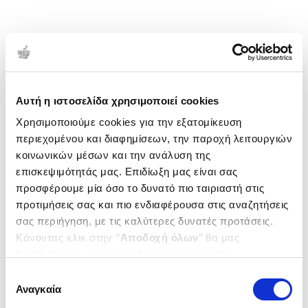
Αυτή η ιστοσελίδα χρησιμοποιεί cookies
Χρησιμοποιούμε cookies για την εξατομίκευση
περιεχομένου και διαφημίσεων, την παροχή λειτουργιών
κοινωνικών μέσων και την ανάλυση της
επισκεψιμότητάς μας. Επιδίωξη μας είναι σας
προσφέρουμε μία όσο το δυνατό πιο ταιριαστή στις
προτιμήσεις σας και πιο ενδιαφέρουσα στις αναζητήσεις
σας περιήγηση, με τις καλύτερες δυνατές προτάσεις.
Κάνοντας κλικ στην ‘’
Αποδοχή όλων
’’ θα μας
βοηθήσετε να ανταποκριθούμε στα παραπάνω.
Μπορείτε επίσης να επεξεργαστείτε ποια cookies σας
Επιλογή
ενδιαφέρουν και να επιλέξετε από τα παρακάτω με την
Αναγκαία
συγκατάθεσης
‘’
Αποδοχή επιλογών
΄΄και να ενημερωθείτε σχετικά με