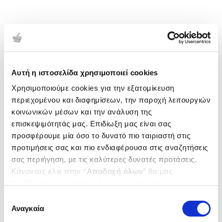
Αυτή η ιστοσελίδα χρησιμοποιεί cookies
Χρησιμοποιούμε cookies για την εξατομίκευση
περιεχομένου και διαφημίσεων, την παροχή λειτουργιών
κοινωνικών μέσων και την ανάλυση της
επισκεψιμότητάς μας. Επιδίωξη μας είναι σας
προσφέρουμε μία όσο το δυνατό πιο ταιριαστή στις
προτιμήσεις σας και πιο ενδιαφέρουσα στις αναζητήσεις
σας περιήγηση, με τις καλύτερες δυνατές προτάσεις.
Κάνοντας κλικ στην ‘’
Αποδοχή όλων
’’ θα μας
βοηθήσετε να ανταποκριθούμε στα παραπάνω.
Μπορείτε επίσης να επεξεργαστείτε ποια cookies σας
Επιλογή
ενδιαφέρουν και να επιλέξετε από τα παρακάτω με την
Αναγκαία
συγκατάθεσης
‘’
Αποδοχή επιλογών
΄΄και να ενημερωθείτε σχετικά με