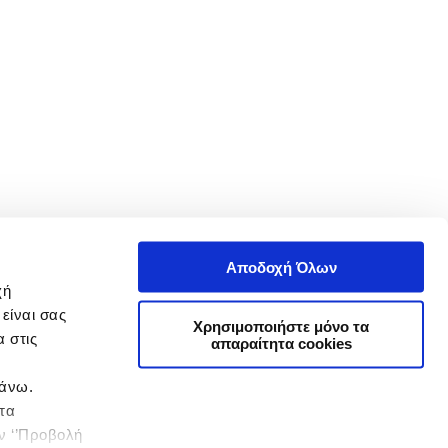
Αποδοχή Όλων
χή
είναι σας
Χρησιμοποιήστε μόνο τα
 στις
απαραίτητα cookies
πάνω.
 τα
ην ‘’Προβολή