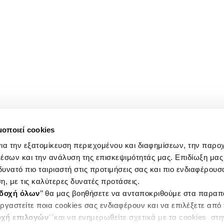
μοποιεί cookies
ια την εξατομίκευση περιεχομένου και διαφημίσεων, την παρο
έσων και την ανάλυση της επισκεψιμότητάς μας. Επιδίωξη μας 
υνατό πιο ταιριαστή στις προτιμήσεις σας και πιο ενδιαφέρουσα
η, με τις καλύτερες δυνατές προτάσεις.
δοχή όλων
’’ θα μας βοηθήσετε να ανταποκριθούμε στα παρα
ργαστείτε ποια cookies σας ενδιαφέρουν και να επιλέξετε από
χή επιλογών
΄΄και να ενημερωθείτε σχετικά με τα cookies στ