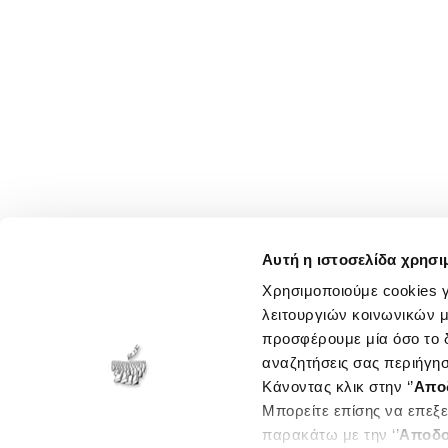
Αυτή η ιστοσελίδα χρησι
Χρησιμοποιούμε cookies γ
λειτουργιών κοινωνικών μ
προσφέρουμε μία όσο το δ
αναζητήσεις σας περιήγησ
Κάνοντας κλικ στην ‘’
Απο
Μπορείτε επίσης να επεξε
παρακάτω με την ‘’
Αποδο