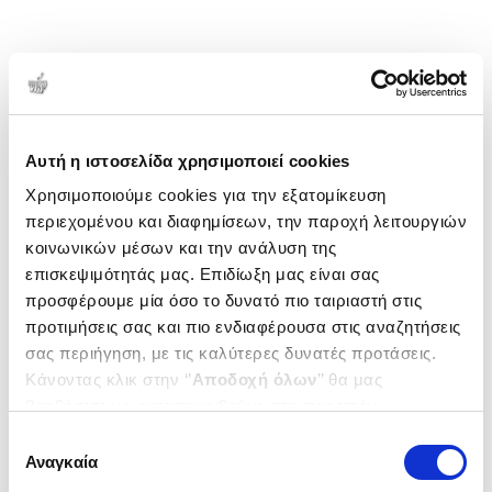
Αυτή η ιστοσελίδα χρησιμοποιεί cookies
Χρησιμοποιούμε cookies για την εξατομίκευση
περιεχομένου και διαφημίσεων, την παροχή λειτουργιών
κοινωνικών μέσων και την ανάλυση της
επισκεψιμότητάς μας. Επιδίωξη μας είναι σας
προσφέρουμε μία όσο το δυνατό πιο ταιριαστή στις
προτιμήσεις σας και πιο ενδιαφέρουσα στις αναζητήσεις
σας περιήγηση, με τις καλύτερες δυνατές προτάσεις.
Κάνοντας κλικ στην ‘’
Αποδοχή όλων
’’ θα μας
βοηθήσετε να ανταποκριθούμε στα παραπάνω.
Μπορείτε επίσης να επεξεργαστείτε ποια cookies σας
Επιλογή
ενδιαφέρουν και να επιλέξετε από τα παρακάτω με την
Αναγκαία
συγκατάθεσης
‘’
Αποδοχή επιλογών
΄΄και να ενημερωθείτε σχετικά με