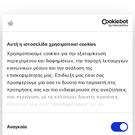
Αυτή η ιστοσελίδα χρησιμοποιεί cookies
Χρησιμοποιούμε cookies για την εξατομίκευση
περιεχομένου και διαφημίσεων, την παροχή λειτουργιών
κοινωνικών μέσων και την ανάλυση της
επισκεψιμότητάς μας. Επιδίωξη μας είναι σας
προσφέρουμε μία όσο το δυνατό πιο ταιριαστή στις
προτιμήσεις σας και πιο ενδιαφέρουσα στις αναζητήσεις
σας περιήγηση, με τις καλύτερες δυνατές προτάσεις.
Κάνοντας κλικ στην ‘’
Αποδοχή όλων
’’ θα μας
βοηθήσετε να ανταποκριθούμε στα παραπάνω.
Μπορείτε επίσης να επεξεργαστείτε ποια cookies σας
Επιλογή
ενδιαφέρουν και να επιλέξετε από τα παρακάτω με την
Αναγκαία
συγκατάθεσης
‘’
Αποδοχή επιλογών
΄΄και να ενημερωθείτε σχετικά με