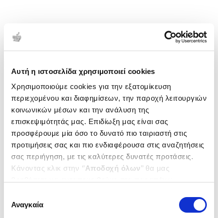
Αυτή η ιστοσελίδα χρησιμοποιεί cookies
Χρησιμοποιούμε cookies για την εξατομίκευση
περιεχομένου και διαφημίσεων, την παροχή λειτουργιών
κοινωνικών μέσων και την ανάλυση της
επισκεψιμότητάς μας. Επιδίωξη μας είναι σας
προσφέρουμε μία όσο το δυνατό πιο ταιριαστή στις
προτιμήσεις σας και πιο ενδιαφέρουσα στις αναζητήσεις
σας περιήγηση, με τις καλύτερες δυνατές προτάσεις.
Κάνοντας κλικ στην ‘’
Αποδοχή όλων
’’ θα μας
βοηθήσετε να ανταποκριθούμε στα παραπάνω.
Μπορείτε επίσης να επεξεργαστείτε ποια cookies σας
Επιλογή
ενδιαφέρουν και να επιλέξετε από τα παρακάτω με την
Αναγκαία
συγκατάθεσης
‘’
Αποδοχή επιλογών
΄΄και να ενημερωθείτε σχετικά με