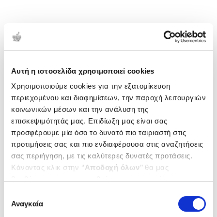
Αυτή η ιστοσελίδα χρησιμοποιεί cookies
Χρησιμοποιούμε cookies για την εξατομίκευση
περιεχομένου και διαφημίσεων, την παροχή λειτουργιών
κοινωνικών μέσων και την ανάλυση της
επισκεψιμότητάς μας. Επιδίωξη μας είναι σας
προσφέρουμε μία όσο το δυνατό πιο ταιριαστή στις
προτιμήσεις σας και πιο ενδιαφέρουσα στις αναζητήσεις
σας περιήγηση, με τις καλύτερες δυνατές προτάσεις.
Κάνοντας κλικ στην ‘’
Αποδοχή όλων
’’ θα μας
βοηθήσετε να ανταποκριθούμε στα παραπάνω.
Μπορείτε επίσης να επεξεργαστείτε ποια cookies σας
Επιλογή
ενδιαφέρουν και να επιλέξετε από τα παρακάτω με την
Αναγκαία
συγκατάθεσης
‘’
Αποδοχή επιλογών
΄΄και να ενημερωθείτε σχετικά με