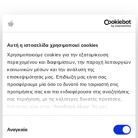
Αυτή η ιστοσελίδα χρησιμοποιεί cookies
Χρησιμοποιούμε cookies για την εξατομίκευση
περιεχομένου και διαφημίσεων, την παροχή λειτουργιών
κοινωνικών μέσων και την ανάλυση της
επισκεψιμότητάς μας. Επιδίωξη μας είναι σας
προσφέρουμε μία όσο το δυνατό πιο ταιριαστή στις
προτιμήσεις σας και πιο ενδιαφέρουσα στις αναζητήσεις
σας περιήγηση, με τις καλύτερες δυνατές προτάσεις.
Κάνοντας κλικ στην ‘’
Αποδοχή όλων
’’ θα μας
βοηθήσετε να ανταποκριθούμε στα παραπάνω.
Μπορείτε επίσης να επεξεργαστείτε ποια cookies σας
Επιλογή
ενδιαφέρουν και να επιλέξετε από τα παρακάτω με την
Αναγκαία
συγκατάθεσης
‘’
Αποδοχή επιλογών
΄΄και να ενημερωθείτε σχετικά με