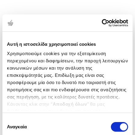
Αυτή η ιστοσελίδα χρησιμοποιεί cookies
Χρησιμοποιούμε cookies για την εξατομίκευση
περιεχομένου και διαφημίσεων, την παροχή λειτουργιών
κοινωνικών μέσων και την ανάλυση της
επισκεψιμότητάς μας. Επιδίωξη μας είναι σας
προσφέρουμε μία όσο το δυνατό πιο ταιριαστή στις
προτιμήσεις σας και πιο ενδιαφέρουσα στις αναζητήσεις
σας περιήγηση, με τις καλύτερες δυνατές προτάσεις.
Κάνοντας κλικ στην ‘’
Αποδοχή όλων
’’ θα μας
βοηθήσετε να ανταποκριθούμε στα παραπάνω.
Μπορείτε επίσης να επεξεργαστείτε ποια cookies σας
Επιλογή
ενδιαφέρουν και να επιλέξετε από τα παρακάτω με την
Αναγκαία
συγκατάθεσης
‘’
Αποδοχή επιλογών
΄΄και να ενημερωθείτε σχετικά με