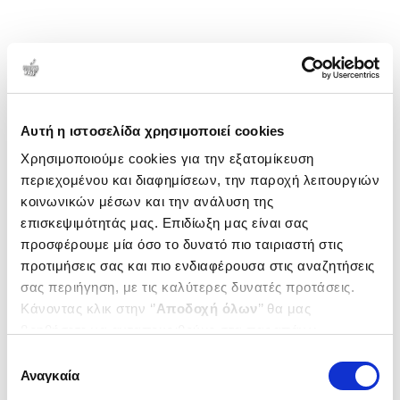
Αυτή η ιστοσελίδα χρησιμοποιεί cookies
Χρησιμοποιούμε cookies για την εξατομίκευση
περιεχομένου και διαφημίσεων, την παροχή λειτουργιών
κοινωνικών μέσων και την ανάλυση της
επισκεψιμότητάς μας. Επιδίωξη μας είναι σας
προσφέρουμε μία όσο το δυνατό πιο ταιριαστή στις
προτιμήσεις σας και πιο ενδιαφέρουσα στις αναζητήσεις
σας περιήγηση, με τις καλύτερες δυνατές προτάσεις.
Κάνοντας κλικ στην ‘’
Αποδοχή όλων
’’ θα μας
βοηθήσετε να ανταποκριθούμε στα παραπάνω.
Μπορείτε επίσης να επεξεργαστείτε ποια cookies σας
Επιλογή
ενδιαφέρουν και να επιλέξετε από τα παρακάτω με την
Αναγκαία
συγκατάθεσης
‘’
Αποδοχή επιλογών
΄΄και να ενημερωθείτε σχετικά με