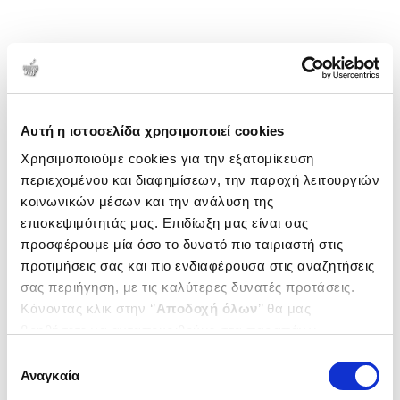
Αυτή η ιστοσελίδα χρησιμοποιεί cookies
Χρησιμοποιούμε cookies για την εξατομίκευση
περιεχομένου και διαφημίσεων, την παροχή λειτουργιών
κοινωνικών μέσων και την ανάλυση της
επισκεψιμότητάς μας. Επιδίωξη μας είναι σας
προσφέρουμε μία όσο το δυνατό πιο ταιριαστή στις
προτιμήσεις σας και πιο ενδιαφέρουσα στις αναζητήσεις
σας περιήγηση, με τις καλύτερες δυνατές προτάσεις.
Κάνοντας κλικ στην ‘’
Αποδοχή όλων
’’ θα μας
βοηθήσετε να ανταποκριθούμε στα παραπάνω.
Μπορείτε επίσης να επεξεργαστείτε ποια cookies σας
Επιλογή
ενδιαφέρουν και να επιλέξετε από τα παρακάτω με την
Αναγκαία
συγκατάθεσης
‘’
Αποδοχή επιλογών
΄΄και να ενημερωθείτε σχετικά με