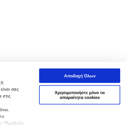
Αποδοχή Όλων
χή
είναι σας
Χρησιμοποιήστε μόνο τα
 στις
απαραίτητα cookies
πάνω.
 τα
ην ‘’Προβολή