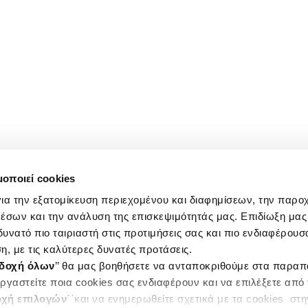
μοποιεί cookies
ια την εξατομίκευση περιεχομένου και διαφημίσεων, την παρο
έσων και την ανάλυση της επισκεψιμότητάς μας. Επιδίωξη μας 
υνατό πιο ταιριαστή στις προτιμήσεις σας και πιο ενδιαφέρουσα
η, με τις καλύτερες δυνατές προτάσεις.
δοχή όλων
’’ θα μας βοηθήσετε να ανταποκριθούμε στα παρα
ργαστείτε ποια cookies σας ενδιαφέρουν και να επιλέξετε από
χή επιλογών
΄΄και να ενημερωθείτε σχετικά με τα cookies στ