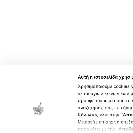
Αυτή η ιστοσελίδα χρησι
Χρησιμοποιούμε cookies γ
λειτουργιών κοινωνικών μ
προσφέρουμε μία όσο το δ
αναζητήσεις σας περιήγησ
Κάνοντας κλικ στην ‘’
Απο
Μπορείτε επίσης να επεξε
παρακάτω με την ‘’
Αποδο