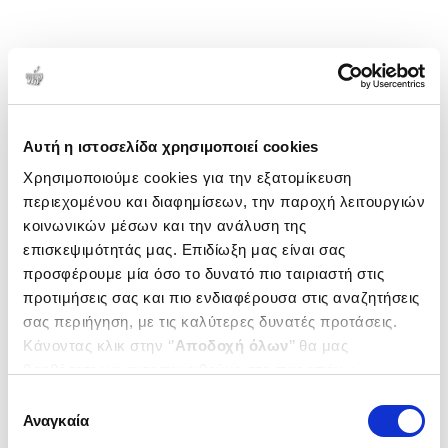
Αυτή η ιστοσελίδα χρησιμοποιεί cookies
Χρησιμοποιούμε cookies για την εξατομίκευση
περιεχομένου και διαφημίσεων, την παροχή λειτουργιών
κοινωνικών μέσων και την ανάλυση της
επισκεψιμότητάς μας. Επιδίωξη μας είναι σας
προσφέρουμε μία όσο το δυνατό πιο ταιριαστή στις
προτιμήσεις σας και πιο ενδιαφέρουσα στις αναζητήσεις
σας περιήγηση, με τις καλύτερες δυνατές προτάσεις.
Κάνοντας κλικ στην ‘’
Αποδοχή όλων
’’ θα μας
βοηθήσετε να ανταποκριθούμε στα παραπάνω.
Μπορείτε επίσης να επεξεργαστείτε ποια cookies σας
Επιλογή
ενδιαφέρουν και να επιλέξετε από τα παρακάτω με την
Αναγκαία
συγκατάθεσης
‘’
Αποδοχή επιλογών
΄΄και να ενημερωθείτε σχετικά με