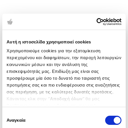
Αυτή η ιστοσελίδα χρησιμοποιεί cookies
Χρησιμοποιούμε cookies για την εξατομίκευση
περιεχομένου και διαφημίσεων, την παροχή λειτουργιών
κοινωνικών μέσων και την ανάλυση της
επισκεψιμότητάς μας. Επιδίωξη μας είναι σας
προσφέρουμε μία όσο το δυνατό πιο ταιριαστή στις
προτιμήσεις σας και πιο ενδιαφέρουσα στις αναζητήσεις
σας περιήγηση, με τις καλύτερες δυνατές προτάσεις.
Κάνοντας κλικ στην ‘’
Αποδοχή όλων
’’ θα μας
βοηθήσετε να ανταποκριθούμε στα παραπάνω.
Μπορείτε επίσης να επεξεργαστείτε ποια cookies σας
Επιλογή
ενδιαφέρουν και να επιλέξετε από τα παρακάτω με την
Αναγκαία
συγκατάθεσης
‘’
Αποδοχή επιλογών
΄΄και να ενημερωθείτε σχετικά με