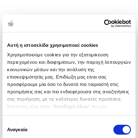
Αυτή η ιστοσελίδα χρησιμοποιεί cookies
Χρησιμοποιούμε cookies για την εξατομίκευση
περιεχομένου και διαφημίσεων, την παροχή λειτουργιών
κοινωνικών μέσων και την ανάλυση της
επισκεψιμότητάς μας. Επιδίωξη μας είναι σας
προσφέρουμε μία όσο το δυνατό πιο ταιριαστή στις
προτιμήσεις σας και πιο ενδιαφέρουσα στις αναζητήσεις
σας περιήγηση, με τις καλύτερες δυνατές προτάσεις.
Κάνοντας κλικ στην ‘’
Αποδοχή όλων
’’ θα μας
βοηθήσετε να ανταποκριθούμε στα παραπάνω.
Μπορείτε επίσης να επεξεργαστείτε ποια cookies σας
Επιλογή
ενδιαφέρουν και να επιλέξετε από τα παρακάτω με την
Αναγκαία
συγκατάθεσης
‘’
Αποδοχή επιλογών
΄΄και να ενημερωθείτε σχετικά με