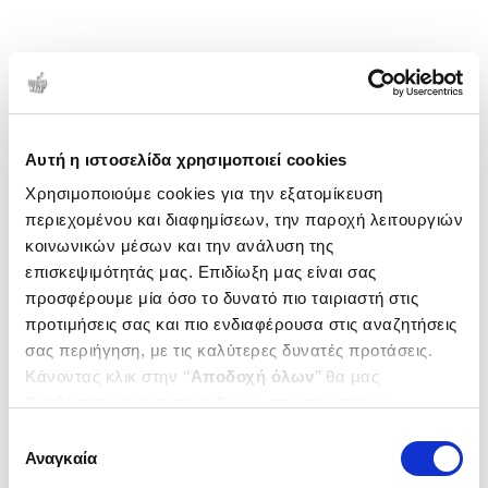
Αυτή η ιστοσελίδα χρησιμοποιεί cookies
Χρησιμοποιούμε cookies για την εξατομίκευση
περιεχομένου και διαφημίσεων, την παροχή λειτουργιών
κοινωνικών μέσων και την ανάλυση της
επισκεψιμότητάς μας. Επιδίωξη μας είναι σας
προσφέρουμε μία όσο το δυνατό πιο ταιριαστή στις
προτιμήσεις σας και πιο ενδιαφέρουσα στις αναζητήσεις
σας περιήγηση, με τις καλύτερες δυνατές προτάσεις.
Κάνοντας κλικ στην ‘’
Αποδοχή όλων
’’ θα μας
βοηθήσετε να ανταποκριθούμε στα παραπάνω.
Μπορείτε επίσης να επεξεργαστείτε ποια cookies σας
Επιλογή
ενδιαφέρουν και να επιλέξετε από τα παρακάτω με την
Αναγκαία
συγκατάθεσης
‘’
Αποδοχή επιλογών
΄΄και να ενημερωθείτε σχετικά με