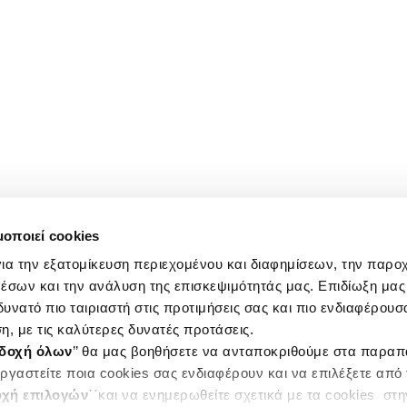
μοποιεί cookies
ια την εξατομίκευση περιεχομένου και διαφημίσεων, την παρο
έσων και την ανάλυση της επισκεψιμότητάς μας. Επιδίωξη μας 
υνατό πιο ταιριαστή στις προτιμήσεις σας και πιο ενδιαφέρουσα
η, με τις καλύτερες δυνατές προτάσεις.
δοχή όλων
’’ θα μας βοηθήσετε να ανταποκριθούμε στα παρα
ργαστείτε ποια cookies σας ενδιαφέρουν και να επιλέξετε από
χή επιλογών
΄΄και να ενημερωθείτε σχετικά με τα cookies στ