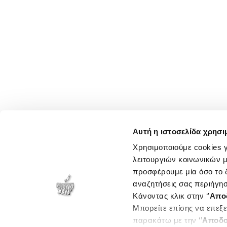
Αυτή η ιστοσελίδα χρησι
Χρησιμοποιούμε cookies γ
λειτουργιών κοινωνικών μ
προσφέρουμε μία όσο το δ
αναζητήσεις σας περιήγησ
Κάνοντας κλικ στην ‘’
Απο
Μπορείτε επίσης να επεξε
παρακάτω με την ‘’
Αποδο