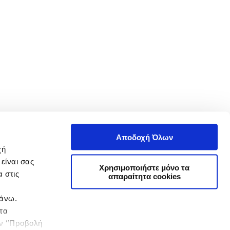
Αποδοχή Όλων
χή
είναι σας
Χρησιμοποιήστε μόνο τα
 στις
απαραίτητα cookies
πάνω.
 τα
ην ‘’Προβολή