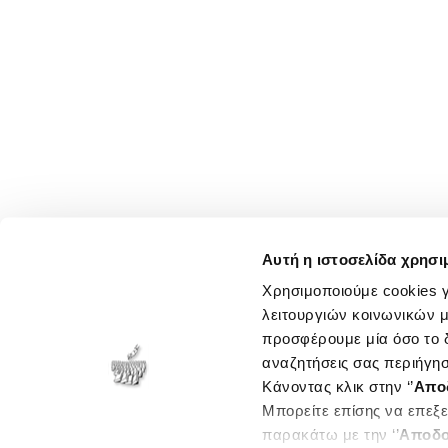
Αυτή η ιστοσελίδα χρησι
Χρησιμοποιούμε cookies γ
λειτουργιών κοινωνικών μ
προσφέρουμε μία όσο το δ
αναζητήσεις σας περιήγησ
Κάνοντας κλικ στην ‘’
Απο
Μπορείτε επίσης να επεξε
παρακάτω με την ‘’
Αποδο