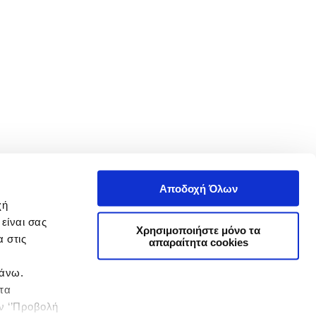
Αποδοχή Όλων
χή
είναι σας
Χρησιμοποιήστε μόνο τα
 στις
απαραίτητα cookies
πάνω.
 τα
ην ‘’Προβολή