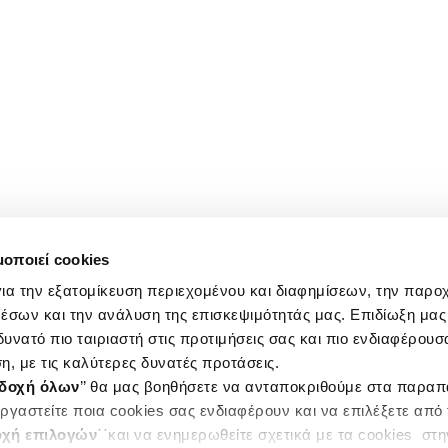
μοποιεί cookies
ια την εξατομίκευση περιεχομένου και διαφημίσεων, την παρο
έσων και την ανάλυση της επισκεψιμότητάς μας. Επιδίωξη μας 
υνατό πιο ταιριαστή στις προτιμήσεις σας και πιο ενδιαφέρουσα
η, με τις καλύτερες δυνατές προτάσεις.
δοχή όλων
’’ θα μας βοηθήσετε να ανταποκριθούμε στα παρα
ργαστείτε ποια cookies σας ενδιαφέρουν και να επιλέξετε από
χή επιλογών
΄΄και να ενημερωθείτε σχετικά με τα cookies στ