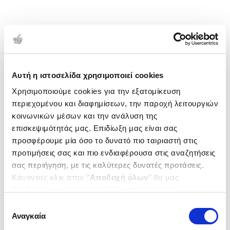
Αυτή η ιστοσελίδα χρησιμοποιεί cookies
Χρησιμοποιούμε cookies για την εξατομίκευση
περιεχομένου και διαφημίσεων, την παροχή λειτουργιών
κοινωνικών μέσων και την ανάλυση της
επισκεψιμότητάς μας. Επιδίωξη μας είναι σας
προσφέρουμε μία όσο το δυνατό πιο ταιριαστή στις
προτιμήσεις σας και πιο ενδιαφέρουσα στις αναζητήσεις
σας περιήγηση, με τις καλύτερες δυνατές προτάσεις.
Κάνοντας κλικ στην ‘’
Αποδοχή όλων
’’ θα μας
βοηθήσετε να ανταποκριθούμε στα παραπάνω.
Μπορείτε επίσης να επεξεργαστείτε ποια cookies σας
Επιλογή
ενδιαφέρουν και να επιλέξετε από τα παρακάτω με την
Αναγκαία
συγκατάθεσης
‘’
Αποδοχή επιλογών
΄΄και να ενημερωθείτε σχετικά με