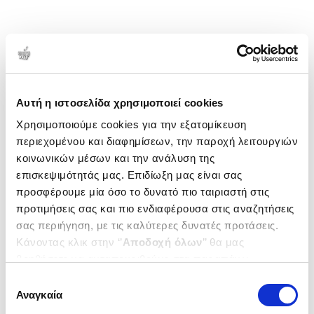
Αυτή η ιστοσελίδα χρησιμοποιεί cookies
Χρησιμοποιούμε cookies για την εξατομίκευση
περιεχομένου και διαφημίσεων, την παροχή λειτουργιών
κοινωνικών μέσων και την ανάλυση της
επισκεψιμότητάς μας. Επιδίωξη μας είναι σας
προσφέρουμε μία όσο το δυνατό πιο ταιριαστή στις
προτιμήσεις σας και πιο ενδιαφέρουσα στις αναζητήσεις
σας περιήγηση, με τις καλύτερες δυνατές προτάσεις.
Κάνοντας κλικ στην ‘’
Αποδοχή όλων
’’ θα μας
βοηθήσετε να ανταποκριθούμε στα παραπάνω.
Μπορείτε επίσης να επεξεργαστείτε ποια cookies σας
Επιλογή
ενδιαφέρουν και να επιλέξετε από τα παρακάτω με την
Αναγκαία
συγκατάθεσης
‘’
Αποδοχή επιλογών
΄΄και να ενημερωθείτε σχετικά με