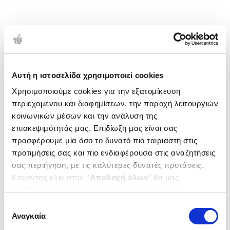
Αυτή η ιστοσελίδα χρησιμοποιεί cookies
Χρησιμοποιούμε cookies για την εξατομίκευση
περιεχομένου και διαφημίσεων, την παροχή λειτουργιών
κοινωνικών μέσων και την ανάλυση της
επισκεψιμότητάς μας. Επιδίωξη μας είναι σας
προσφέρουμε μία όσο το δυνατό πιο ταιριαστή στις
προτιμήσεις σας και πιο ενδιαφέρουσα στις αναζητήσεις
σας περιήγηση, με τις καλύτερες δυνατές προτάσεις.
Κάνοντας κλικ στην ‘’
Αποδοχή όλων
’’ θα μας
βοηθήσετε να ανταποκριθούμε στα παραπάνω.
Μπορείτε επίσης να επεξεργαστείτε ποια cookies σας
Επιλογή
ενδιαφέρουν και να επιλέξετε από τα παρακάτω με την
Αναγκαία
συγκατάθεσης
‘’
Αποδοχή επιλογών
΄΄και να ενημερωθείτε σχετικά με