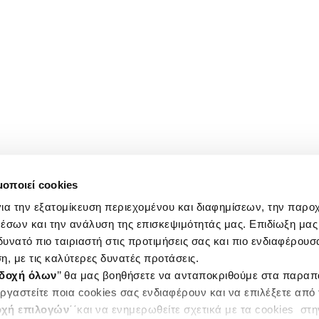
μοποιεί cookies
ια την εξατομίκευση περιεχομένου και διαφημίσεων, την παρο
έσων και την ανάλυση της επισκεψιμότητάς μας. Επιδίωξη μας 
υνατό πιο ταιριαστή στις προτιμήσεις σας και πιο ενδιαφέρουσα
η, με τις καλύτερες δυνατές προτάσεις.
δοχή όλων
’’ θα μας βοηθήσετε να ανταποκριθούμε στα παρα
ργαστείτε ποια cookies σας ενδιαφέρουν και να επιλέξετε από
χή επιλογών
΄΄και να ενημερωθείτε σχετικά με τα cookies στ