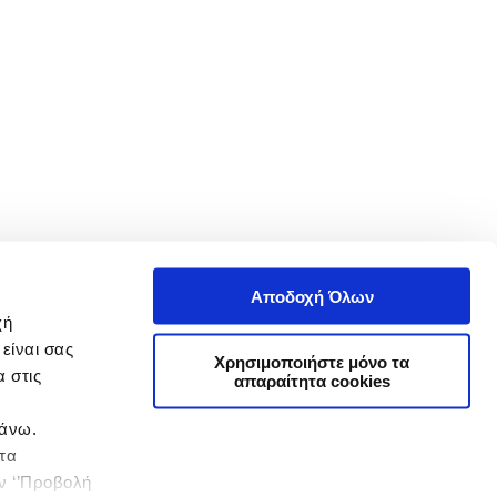
Αποδοχή Όλων
χή
είναι σας
Χρησιμοποιήστε μόνο τα
 στις
απαραίτητα cookies
πάνω.
 τα
ην ‘’Προβολή