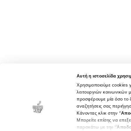
Αυτή η ιστοσελίδα χρησι
Χρησιμοποιούμε cookies γ
λειτουργιών κοινωνικών μ
προσφέρουμε μία όσο το δ
αναζητήσεις σας περιήγησ
Κάνοντας κλικ στην ‘’
Απο
Μπορείτε επίσης να επεξε
παρακάτω με την ‘’
Αποδο