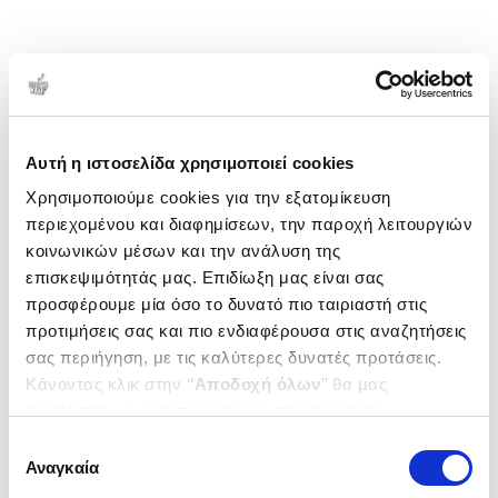
Αυτή η ιστοσελίδα χρησιμοποιεί cookies
Χρησιμοποιούμε cookies για την εξατομίκευση
περιεχομένου και διαφημίσεων, την παροχή λειτουργιών
κοινωνικών μέσων και την ανάλυση της
επισκεψιμότητάς μας. Επιδίωξη μας είναι σας
προσφέρουμε μία όσο το δυνατό πιο ταιριαστή στις
προτιμήσεις σας και πιο ενδιαφέρουσα στις αναζητήσεις
σας περιήγηση, με τις καλύτερες δυνατές προτάσεις.
Κάνοντας κλικ στην ‘’
Αποδοχή όλων
’’ θα μας
βοηθήσετε να ανταποκριθούμε στα παραπάνω.
Μπορείτε επίσης να επεξεργαστείτε ποια cookies σας
Επιλογή
ενδιαφέρουν και να επιλέξετε από τα παρακάτω με την
Αναγκαία
συγκατάθεσης
‘’
Αποδοχή επιλογών
΄΄και να ενημερωθείτε σχετικά με